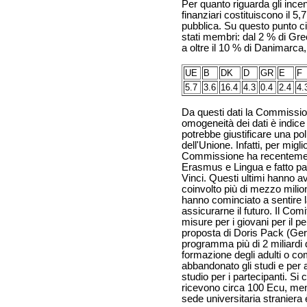
Per quanto riguarda gli incenti
finanziari costituiscono il 5
pubblica. Su questo punto ci 
stati membri: dal 2 % di Grec
a oltre il 10 % di Danimarc
UE
B
DK
D
GR
E
F
5.7
3.6
16.4
4.3
0.4
2.4
4.
Da questi dati la Commission
omogeneità dei dati è indice
potrebbe giustificare una poli
dell'Unione. Infatti, per migli
Commissione ha recentemen
Erasmus e Lingua e fatto par
Vinci. Questi ultimi hanno 
coinvolto più di mezzo milion
hanno cominciato a sentire l
assicurarne il futuro. Il Com
misure per i giovani per il pe
proposta di Doris Pack (Ger
programma più di 2 miliardi 
formazione degli adulti o 
abbandonato gli studi e per 
studio per i partecipanti. Si
ricevono circa 100 Ecu, men
sede universitaria straniera 