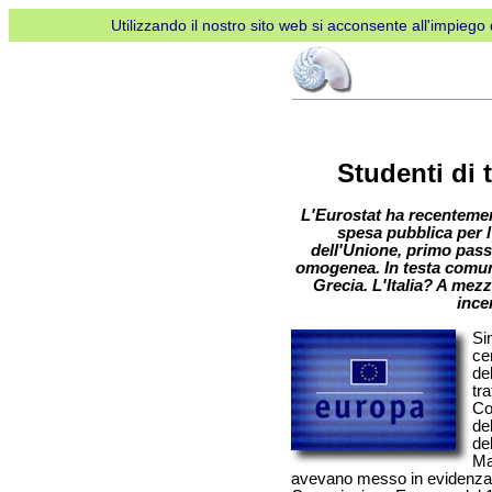
Utilizzando il nostro sito web si acconsente all'impiego d
Studenti di 
L'Eurostat ha recentement
spesa pubblica per l
dell'Unione, primo pass
omogenea. In testa comunq
Grecia. L'Italia? A mezz
incen
Sin
ce
de
tra
Co
de
de
Ma
avevano messo in evidenza i