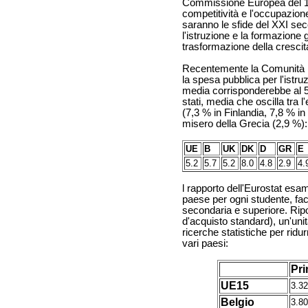
Commissione Europea del 19
competitività e l'occupazion
saranno le sfide del XXI seco
l'istruzione e la formazione 
trasformazione della crescit
Recentemente la Comunità Eu
la spesa pubblica per l'istru
media corrisponderebbe al 5,
stati, media che oscilla tra 
(7,3 % in Finlandia, 7,8 % i
misero della Grecia (2,9 %):
UE
B
UK
DK
D
GR
E
5.2
5.7
5.2
8.0
4.8
2.9
4.
l rapporto dell'Eurostat esa
paese per ogni studente, fac
secondaria e superiore. Ripo
d'acquisto standard), un'unità
ricerche statistiche per ridur
vari paesi:
Pri
UE15
3.3
Belgio
3.8