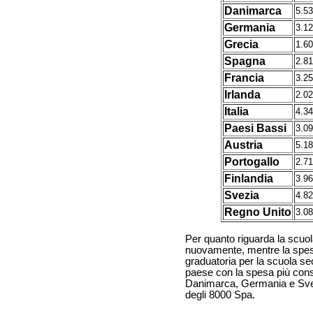
Danimarca
5.5
Germania
3.1
Grecia
1.6
Spagna
2.8
Francia
3.2
Irlanda
2.0
Italia
4.3
Paesi Bassi
3.0
Austria
5.1
Portogallo
2.7
Finlandia
3.9
Svezia
4.8
Regno Unito
3.0
Per quanto riguarda la scuo
nuovamente, mentre la spesa
graduatoria per la scuola se
paese con la spesa più consi
Danimarca, Germania e Svezi
degli 8000 Spa.