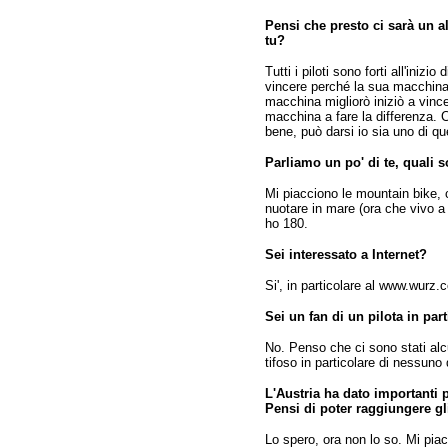
Pensi che presto ci sarà un 
tu?
Tutti i piloti sono forti all'iniz
vincere perché la sua macchin
macchina migliorò iniziò a vinc
macchina a fare la differenza. 
bene, può darsi io sia uno di qu
Parliamo un po' di te, quali s
Mi piacciono le mountain bike, 
nuotare in mare (ora che vivo a
ho 180.
Sei interessato a Internet?
Si', in particolare al www.wurz.
Sei un fan di un pilota in par
No. Penso che ci sono stati alc
tifoso in particolare di nessuno d
L'Austria ha dato importanti p
Pensi di poter raggiungere gli
Lo spero, ora non lo so. Mi piace