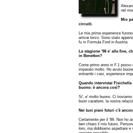
Alexand
nel mon
Mio pa
circuiti.
Le mie prime esperienze furono n
arrivai terzo. Sono stato appen
fu in Formula Ford in Austria.
La stagione '98 e' alla fine,
in Benetton?
Come primo anno in F.1 posso d
imparato molto. Ho avuto buone 
entrambi i casi, esperienze impo
Quando intervistai Fisichella
buono: è ancora così?
Si', e' molto buono. Ci troviam
buon carattere, la nostra relazi
Nei tuoi piani futuri c'è anc
Certamente per il '99. Non ho an
ben chiaro il mio futuro. Perso
loro, ma dobbiamo aspettare e v
opzione possibile.