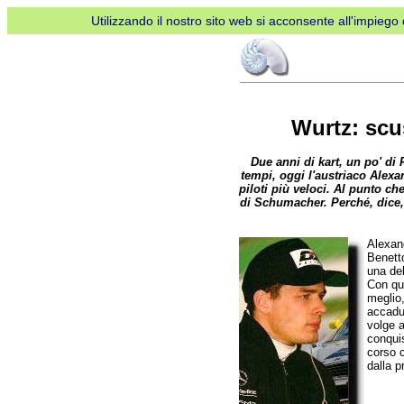
Utilizzando il nostro sito web si acconsente all'impiego d
Wurtz: scus
Due anni di kart, un po' di 
tempi, oggi l'austriaco Alex
piloti più veloci. Al punto 
di Schumacher. Perché, dice, 
Alexand
Benetto
una del
Con qu
meglio,
accadut
volge 
conquis
corso c
dalla 