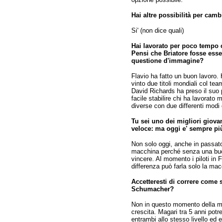
Hai altre possibilità per cam
Si' (non dice quali)
Hai lavorato per poco tempo c
Pensi che Briatore fosse esse
questione d'immagine?
Flavio ha fatto un buon lavoro. 
vinto due titoli mondiali col t
David Richards ha preso il suo 
facile stabilire chi ha lavorato
diverse con due differenti modi 
Tu sei uno dei migliori giovani
veloce: ma oggi e' sempre pi
Non solo oggi, anche in passat
macchina perché senza una buon
vincere. Al momento i piloti in 
differenza può farla solo la mac
Accetteresti di correre come
Schumacher?
Non in questo momento della mi
crescita. Magari tra 5 anni potr
entrambi allo stesso livello ed e