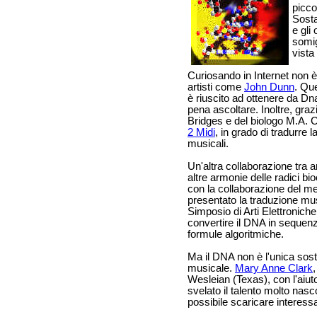
picco
Sosta
e gli
somig
vista 
Curiosando in Internet non è 
artisti come
John Dunn
. Qu
è riuscito ad ottenere da Dn
pena ascoltare. Inoltre, graz
Bridges e del biologo M.A. 
2 Midi
, in grado di tradurre 
musicali.
Un'altra collaborazione tra a
altre armonie delle radici bi
con la collaborazione del m
presentato la traduzione mu
Simposio di Arti Elettronic
convertire il DNA in sequenz
formule algoritmiche.
Ma il DNA non è l'unica so
musicale.
Mary Anne Clark
Wesleian (Texas), con l'aiu
svelato il talento molto nasc
possibile scaricare interessa