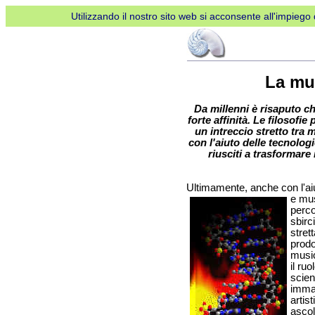
Utilizzando il nostro sito web si acconsente all'impiego d
La mus
Da millenni è risaputo c
forte affinità. Le filosofie
un intreccio stretto tra
con l'aiuto delle tecnologi
riusciti a trasformare
Ultimamente, anche con l'aiu
e
mus
perco
sbirc
stret
prodo
music
il ru
scien
immag
artis
asco