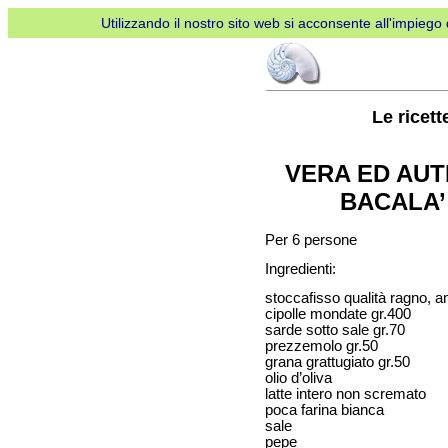
Utilizzando il nostro sito web si acconsente all'impiego d
Le ricet
VERA ED AUT
BACALA’
Per 6 persone
Ingredienti:
stoccafisso qualità ragno, 
cipolle mondate gr.400
sarde sotto sale gr.70
prezzemolo gr.50
grana grattugiato gr.50
olio d’oliva
latte intero non scremato
poca farina bianca
sale
pepe