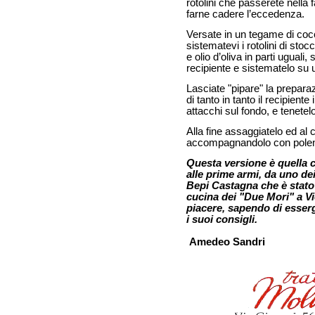
rotolini che passerete nella 
farne cadere l’eccedenza.
Versate in un tegame di cocci
sistematevi i rotolini di stocc
e olio d’oliva in parti uguali
recipiente e sistematelo su u
Lasciate "pipare" la prepar
di tanto in tanto il recipien
attacchi sul fondo, e tenete
Alla fine assaggiatelo ed al 
accompagnandolo con polen
Questa versione è quella 
alle prime armi, da uno dei
Bepi Castagna che è stato
cucina dei "Due Mori" a V
piacere, sapendo di esserg
i suoi consigli.
Amedeo Sandri