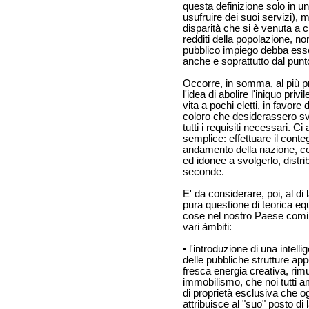
questa definizione solo in 
usufruire dei suoi servizi), 
disparità che si è venuta a 
redditi della popolazione, n
pubblico impiego debba essere
anche e soprattutto dal punt
Occorre, in somma, al più p
l'idea di abolire l'iniquo pri
vita a pochi eletti, in favore 
coloro che desiderassero s
tutti i requisiti necessari.
semplice: effettuare il conte
andamento della nazione, con
ed idonee a svolgerlo, distr
seconde.
E' da considerare, poi, al d
pura questione di teorica equ
cose nel nostro Paese comi
vari àmbiti:
• l'introduzione di una intell
delle pubbliche strutture a
fresca energia creativa, rim
immobilismo, che noi tutti 
di proprietà esclusiva che ogn
attribuisce al "suo" posto d