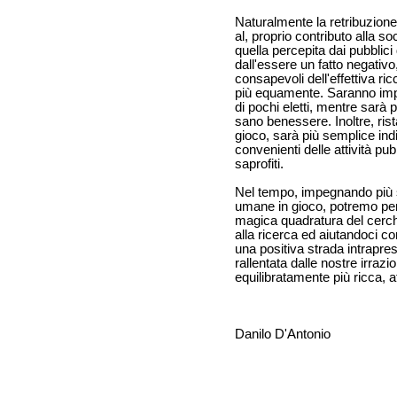
Naturalmente la retribuzione
al, proprio contributo alla s
quella percepita dai pubblici
dall'essere un fatto negativo
consapevoli dell'effettiva ri
più equamente. Saranno imped
di pochi eletti, mentre sarà
sano benessere. Inoltre, ristab
gioco, sarà più semplice indi
convenienti delle attività pu
saprofiti.
Nel tempo, impegnando più 
umane in gioco, potremo per
magica quadratura del cerch
alla ricerca ed aiutandoci c
una positiva strada intrapr
rallentata dalle nostre irrazi
equilibratamente più ricca,
Danilo D'Antonio