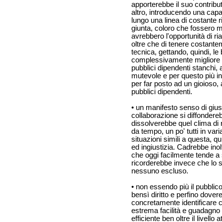
apporterebbe il suo contribut
altro, introducendo una capa
lungo una linea di costante
giunta, coloro che fossero m
avrebbero l'opportunità di ria
oltre che di tenere costante
tecnica, gettando, quindi, le
complessivamente migliore i
pubblici dipendenti stanchi,
mutevole e per questo più 
per far posto ad un gioioso, 
pubblici dipendenti.
• un manifesto senso di giusti
collaborazione si diffondereb
dissolverebbe quel clima di 
da tempo, un po' tutti in var
situazioni simili a questa, qu
ed ingiustizia. Cadrebbe inolt
che oggi facilmente tende a se
ricorderebbe invece che lo st
nessuno escluso.
• non essendo più il pubblico 
bensì diritto e perfino dovere
concretamente identificare c
estrema facilità e guadagno p
efficiente ben oltre il livello a