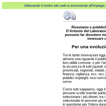
Utilizzando il nostro sito web si acconsente all'impiego d
Riceviamo e pubblich
D'Antonio del Laborato
possono far discutere ma
innescare u
Per una evoluzi
Tra le tante innovazioni ogg
almeno una riguarda il pubbl
loro utilità comune, o per l'
la sicurezza di tutti (quindi
provinciali, regionali, statali,
finanza, vigilanza, ecc. ecc.
pubblici impieghi: essi servono
serve.
Come tutti sappiamo, oggi il
persone scelte tramite parti
selezionare i più idonei, tra
selezionate le persone più 
in questione per l'intera dur