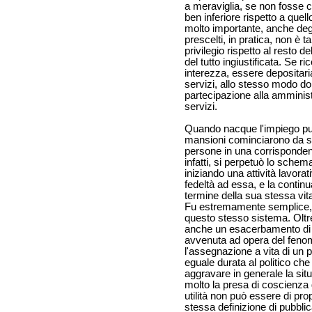
a meraviglia, se non fosse c
ben inferiore rispetto a quel
molto importante, anche degl
prescelti, in pratica, non è 
privilegio rispetto al resto de
del tutto ingiustificata. Se r
interezza, essere depositaria 
servizi, allo stesso modo dob
partecipazione alla amminist
servizi.
Quando nacque l'impiego pu
mansioni cominciarono da s
persone in una corrispondenz
infatti, si perpetuò lo schem
iniziando una attività lavora
fedeltà ad essa, e la continu
termine della sua stessa vit
Fu estremamente semplice, q
questo stesso sistema. Oltre 
anche un esacerbamento di
avvenuta ad opera del fenome
l'assegnazione a vita di un p
eguale durata al politico ch
aggravare in generale la sit
molto la presa di coscienza de
utilità non può essere di pro
stessa definizione di pubbli