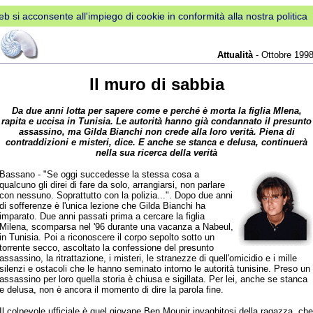
web si acconsente all'impiego di cookie in conformità alla nostra politica
Attualità
- Ottobre 199
Il muro di sabbia
Da due anni lotta per sapere come e perché è morta la figlia Mlena,
rapita e uccisa in Tunisia. Le autorità hanno già condannato il presunto
assassino, ma Gilda Bianchi non crede alla loro verità. Piena di
contraddizioni e misteri, dice. E anche se stanca e delusa, continuerà
nella sua ricerca della verità
Bassano - "Se oggi succedesse la stessa cosa a
qualcuno gli direi di fare da solo, arrangiarsi, non parlare
con nessuno. Soprattutto con la polizia...". Dopo due anni
di sofferenze è l'unica lezione che Gilda Bianchi ha
imparato. Due anni passati prima a cercare la figlia
Milena, scomparsa nel '96 durante una vacanza a Nabeul,
in Tunisia. Poi a riconoscere il corpo sepolto sotto un
torrente secco, ascoltato la confessione del presunto
assassino, la ritrattazione, i misteri, le stranezze di quell'omicidio e i mille
silenzi e ostacoli che le hanno seminato intorno le autorità tunisine. Preso un
assassino per loro quella storia è chiusa e sigillata. Per lei, anche se stanca
e delusa, non è ancora il momento di dire la parola fine.
Il colpevole ufficiale è quel giovane Ben Mounir invaghitosi della ragazza, che