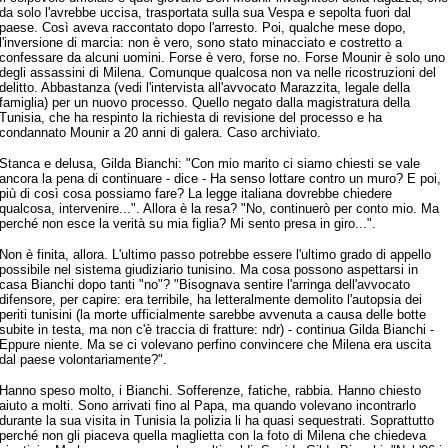
da solo l'avrebbe uccisa, trasportata sulla sua Vespa e sepolta fuori dal
paese. Così aveva raccontato dopo l'arresto. Poi, qualche mese dopo,
l'inversione di marcia: non è vero, sono stato minacciato e costretto a
confessare da alcuni uomini. Forse è vero, forse no. Forse Mounir è solo uno
degli assassini di Milena. Comunque qualcosa non va nelle ricostruzioni del
delitto. Abbastanza (vedi l'intervista all'avvocato Marazzita, legale della
famiglia) per un nuovo processo. Quello negato dalla magistratura della
Tunisia, che ha respinto la richiesta di revisione del processo e ha
condannato Mounir a 20 anni di galera. Caso archiviato.
Stanca e delusa, Gilda Bianchi: "Con mio marito ci siamo chiesti se vale
ancora la pena di continuare - dice - Ha senso lottare contro un muro? E poi,
più di così cosa possiamo fare? La legge italiana dovrebbe chiedere
qualcosa, intervenire...". Allora è la resa? "No, continuerò per conto mio. Ma
perché non esce la verità su mia figlia? Mi sento presa in giro...".
Non è finita, allora. L'ultimo passo potrebbe essere l'ultimo grado di appello
possibile nel sistema giudiziario tunisino. Ma cosa possono aspettarsi in
casa Bianchi dopo tanti "no"? "Bisognava sentire l'arringa dell'avvocato
difensore, per capire: era terribile, ha letteralmente demolito l'autopsia dei
periti tunisini (la morte ufficialmente sarebbe avvenuta a causa delle botte
subite in testa, ma non c'è traccia di fratture: ndr) - continua Gilda Bianchi -
Eppure niente. Ma se ci volevano perfino convincere che Milena era uscita
dal paese volontariamente?".
Hanno speso molto, i Bianchi. Sofferenze, fatiche, rabbia. Hanno chiesto
aiuto a molti. Sono arrivati fino al Papa, ma quando volevano incontrarlo
durante la sua visita in Tunisia la polizia li ha quasi sequestrati. Soprattutto
perché non gli piaceva quella maglietta con la foto di Milena che chiedeva