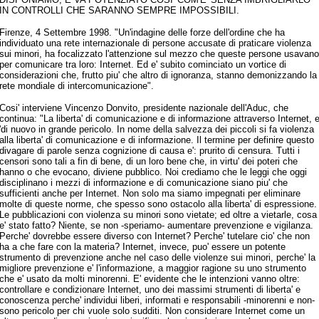
IN CONTROLLI CHE SARANNO SEMPRE IMPOSSIBILI.
Firenze, 4 Settembre 1998. "Un'indagine delle forze dell'ordine che ha
individuato una rete internazionale di persone accusate di praticare violenza
sui minori, ha focalizzato l'attenzione sul mezzo che queste persone usavano
per comunicare tra loro: Internet. Ed e' subito cominciato un vortice di
considerazioni che, frutto piu' che altro di ignoranza, stanno demonizzando la
rete mondiale di intercomunicazione".
Cosi' interviene Vincenzo Donvito, presidente nazionale dell'Aduc, che
continua: "La liberta' di comunicazione e di informazione attraverso Internet, 
'di nuovo in grande pericolo. In nome della salvezza dei piccoli si fa violenza
alla liberta' di comunicazione e di informazione. Il termine per definire questo
divagare di parole senza cognizione di causa e': prurito di censura. Tutti i
censori sono tali a fin di bene, di un loro bene che, in virtu' dei poteri che
hanno o che evocano, diviene pubblico. Noi crediamo che le leggi che oggi
disciplinano i mezzi di informazione e di comunicazione siano piu' che
sufficienti anche per Internet. Non solo ma siamo impegnati per eliminare
molte di queste norme, che spesso sono ostacolo alla liberta' di espressione.
Le pubblicazioni con violenza su minori sono vietate; ed oltre a vietarle, cosa
e' stato fatto? Niente, se non -speriamo- aumentare prevenzione e vigilanza.
Perche' dovrebbe essere diverso con Internet? Perche' tutelare cio' che non
ha a che fare con la materia? Internet, invece, puo' essere un potente
strumento di prevenzione anche nel caso delle violenze sui minori, perche' la
migliore prevenzione e' l'informazione, a maggior ragione su uno strumento
che e' usato da molti minorenni. E' evidente che le intenzioni vanno oltre:
controllare e condizionare Internet, uno dei massimi strumenti di liberta' e
conoscenza perche' individui liberi, informati e responsabili -minorenni e non-
sono pericolo per chi vuole solo sudditi. Non considerare Internet come un