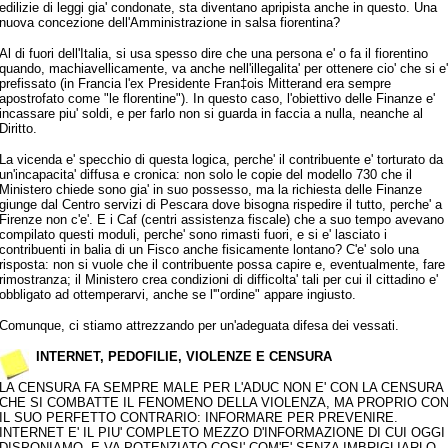
edilizie di leggi gia' condonate, sta diventano apripista anche in questo. Una
nuova concezione dell'Amministrazione in salsa fiorentina?
Al di fuori dell'Italia, si usa spesso dire che una persona e' o fa il fiorentino
quando, machiavellicamente, va anche nell'illegalita' per ottenere cio' che si e'
prefissato (in Francia l'ex Presidente Fran‡ois Mitterand era sempre
apostrofato come "le florentine"). In questo caso, l'obiettivo delle Finanze e'
incassare piu' soldi, e per farlo non si guarda in faccia a nulla, neanche al
Diritto.
La vicenda e' specchio di questa logica, perche' il contribuente e' torturato da
un'incapacita' diffusa e cronica: non solo le copie del modello 730 che il
Ministero chiede sono gia' in suo possesso, ma la richiesta delle Finanze
giunge dal Centro servizi di Pescara dove bisogna rispedire il tutto, perche' a
Firenze non c'e'. E i Caf (centri assistenza fiscale) che a suo tempo avevano
compilato questi moduli, perche' sono rimasti fuori, e si e' lasciato i
contribuenti in balia di un Fisco anche fisicamente lontano? C'e' solo una
risposta: non si vuole che il contribuente possa capire e, eventualmente, fare
rimostranza; il Ministero crea condizioni di difficolta' tali per cui il cittadino e'
obbligato ad ottemperarvi, anche se l'"ordine" appare ingiusto.
Comunque, ci stiamo attrezzando per un'adeguata difesa dei vessati.
INTERNET, PEDOFILIE, VIOLENZE E CENSURA
LA CENSURA FA SEMPRE MALE PER L'ADUC NON E' CON LA CENSURA
CHE SI COMBATTE IL FENOMENO DELLA VIOLENZA, MA PROPRIO CO
IL SUO PERFETTO CONTRARIO: INFORMARE PER PREVENIRE.
INTERNET E' IL PIU' COMPLETO MEZZO D'INFORMAZIONE DI CUI OGGI
DISPONIAMO, E VA POTENZIATO COSI' COM'E' SENZA IMBRIGLIARLO