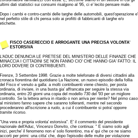
ultimi dati statistici sui consumi risalgono al '95, ci e' lecito pensare male.
Dopo i cambi e contro-cambi delle targhe delle automobili, quest'operazione e'
nel perfetto stile di chi pensa solo ai profitti di fabbricanti di targhe e/o
etichette.
FISCO CASERECCIO E ARROGANTE UNA PRECISA VOLONTA'
ESTORSIVA
L'ADUC DENUNCIA LE PRETESE DEL MINISTERO DELLE FINANZE CHE
MINACCIA I CITTADINI SE NON FANNO CIO' CHE HANNO GIA' FATTO: IL
LORO DOVERE DI CONTRIBUENTI.
Firenze, 3 Settembre 1998. Grazie a molte telefonate di diversi cittadini alla
cronaca fiorentina del quotidiano La Nazione, un nuovo episodio della follia
del Fisco e' venuto a galla: a molti contribuenti viene chiesto, per posta
ordinaria, di inviare, in una busta gia' affrancata per seguire la stessa via
ordinaria, entro 20 giorni una copia del modello 730 del '93 per un migliore
controllo. Se la lettera arriva in ritardo o non arriva per niente? Nel primo caso
al ministero fanno sapere che saranno tolleranti, mentre nel secondo
procederanno all'iscrizione a ruolo, a cui il contribuente si potra' opporre
tramite ricorso.
"Una vera e propria volonta' estorsiva". E' il commento del presidente
nazionale dell'Aduc, Vincenzo Donvito, che continua: " E siamo solo agli
inizi, perche' il fenomeno non e' solo fiorentino, ma e' qui che ce ne siamo
accorti per primi: una citta' che, dopo l'episodio delle multe per violazione