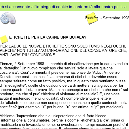
web si acconsente all'impiego di cookie in conformità alla nostra politica
- Settembre 199
ETICHETTE PER LA CARNE UNA BUFALA?
PER L'ADUC LE NUOVE ETICHETTE SONO SOLO FUMO NEGLI OCCHI,
PERCHE' NON TUTELANO L'INFORMAZIONE DEL CONSUMATORE CHE,
ANZI, AVRA' PIU' CONFUSIONE.
Firenze, 2 Settembre 1998. Il marchio di classificazione per la carne venduta
al dettaglio: "Un nuovo rompicapo che servira' solo a lavare qualche
coscienza". Cosi' commenta il presidente nazionale dell'Aduc, Vincenzo
Donvito, che cosi' continua: "La comparsa di etichette dovrebbe essere
sempre salutata come un fatto positivo, ma in questo caso sentiamo puzza
di "medagliette", quelle che qualcuno cerca di mettersi sulla giacca per far
sapere quanto e' stato bravo. Ma chi ha concepito un etichetta che non e' sul
prodotto, ma che si puo' chiedere di visionare al macellaio? E, una volta
avuto il misterioso menu' di qualita', chi comprendera' quelle lettere
dell'alfabeto che spesso non corrispondono neanche a quelle contenute nella
specifica? (per esempio: "r" per buona, "u" per ottima, e "p" per mediocre).
Abbiamo l'impressione che sia un'operazione che di fatto blocca
l'informazione al consumatore, perche' siccome l'etichetta gia' c'e', prima di
modificarla o di levarsela di torno, si evocheranno i tempi necessari perche' il
consumatore familiarizzi con essa. E, siccome siamo in un settore in cui gli