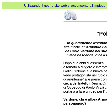
Utilizzando il nostro sito web si acconsente all'impiego d
"Po
Un quarantenne irrespon
alle mode. E' Armando Fer
da Carlo Verdone nel suo
invece nasconde, dice il
Dopo due anni di assenza, 
è tornato a dirigere e interpr
Gallo Cedrone è la nuova pel
vede protagonista nel ruolo d
quarantenne" alle prese con
cieca del fratello (Regina Ori
di Ovosodo di Paolo Virzì) c
portarla a fare un giro per l’It
Verdone, chi è allora Arm
personaggio?