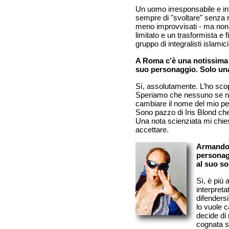
Un uomo irresponsabile e inf
sempre di "svoltare" senza riu
meno improvvisati - ma non 
limitato e un trasformista e f
gruppo di integralisti islamici
A Roma c’è una notissima 
suo personaggio. Solo un
Sì, assolutamente. L’ho scop
Speriamo che nessuno se ne
cambiare il nome del mio pe
Sono pazzo di Iris Blond che
Una nota scienziata mi chiese 
accettare.
Armando 
personag
al suo sol
Sì, è più 
interpreta
difenders
lo vuole 
decide di 
cognata sc