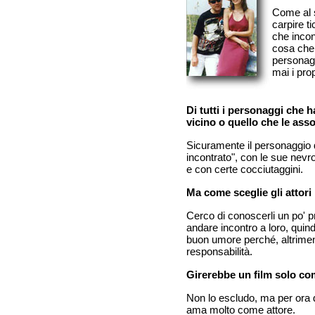
Come al s
carpire t
che incont
cosa che 
personagg
mai i prop
Di tutti i personaggi che h
vicino o quello che le ass
Sicuramente il personaggio di
incontrato", con le sue nevr
e con certe cocciutaggini.
Ma come sceglie gli attori 
Cerco di conoscerli un po' p
andare incontro a loro, quin
buon umore perché, altrimenti,
responsabilità.
Girerebbe un film solo co
Non lo escludo, ma per ora 
ama molto come attore.