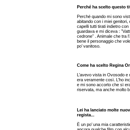
Perché ha scelto questo ti
Perché quando mi sono visto
abitando con i miei genitori,
capelli tutti tirati indietro 
guardava e mi diceva : "Vatt
cedrone" . Animale che tra l
bene il personaggio che vol
po’ vanitoso.
Come ha scelto Regina Ori
L’avevo vista in Ovosodo e
era veramente così. L’ho inc
e mi sono accorto che sì era
riservata, ma anche molto b
Lei ha lanciato molte nuove
regista...
È un po’ una mia caratterist
ancora qualche film con alcun