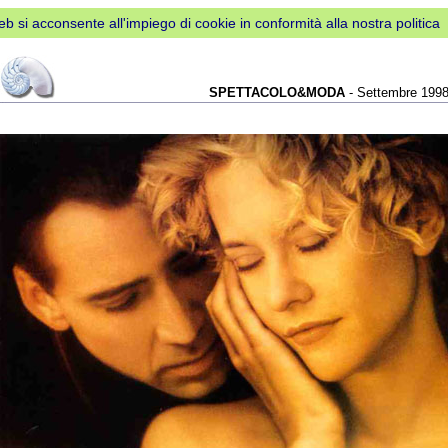
web si acconsente all'impiego di cookie in conformità alla nostra politica
SPETTACOLO&MODA
- Settembre 199