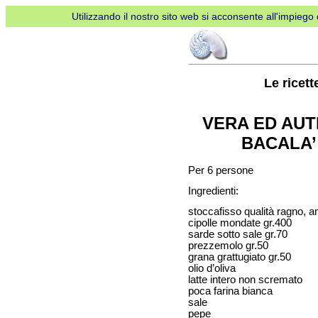
Utilizzando il nostro sito web si acconsente all'impiego d
Le ricet
VERA ED AUT
BACALA’
Per 6 persone
Ingredienti:
stoccafisso qualità ragno, 
cipolle mondate gr.400
sarde sotto sale gr.70
prezzemolo gr.50
grana grattugiato gr.50
olio d’oliva
latte intero non scremato
poca farina bianca
sale
pepe