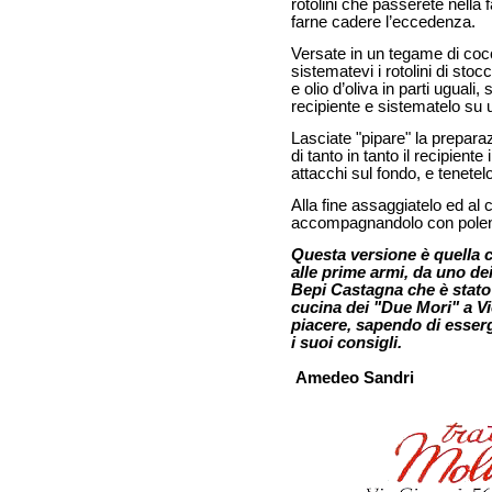
rotolini che passerete nella 
farne cadere l’eccedenza.
Versate in un tegame di cocci
sistematevi i rotolini di stocc
e olio d’oliva in parti uguali
recipiente e sistematelo su u
Lasciate "pipare" la prepar
di tanto in tanto il recipien
attacchi sul fondo, e tenete
Alla fine assaggiatelo ed al 
accompagnandolo con polen
Questa versione è quella 
alle prime armi, da uno dei
Bepi Castagna che è stato
cucina dei "Due Mori" a V
piacere, sapendo di esserg
i suoi consigli.
Amedeo Sandri