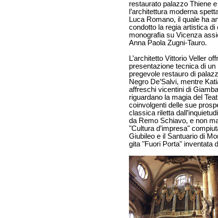
restaurato palazzo Thiene e
l’architettura moderna spett
Luca Romano, il quale ha a
condotto la regia artistica di
monografia su Vicenza ass
Anna Paola Zugni-Tauro.
L’architetto Vittorio Veller off
presentazione tecnica di un
pregevole restauro di palaz
Negro De’Salvi, mentre Kati
affreschi vicentini di Giambatt
riguardano la magia del Teat
coinvolgenti delle sue prospe
classica riletta dall’inquietu
da Remo Schiavo, e non m
"Cultura d’impresa" compiut
Giubileo e il Santuario di M
gita "Fuori Porta" inventata 