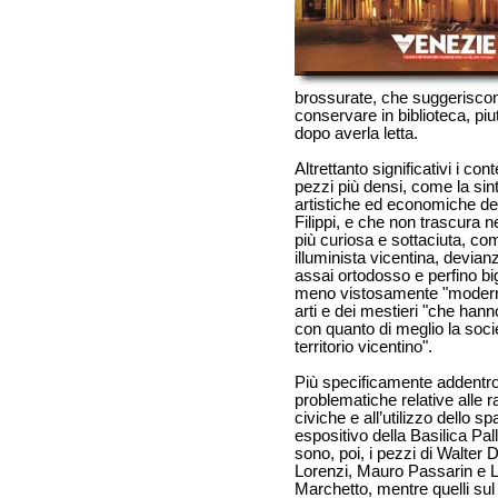
brossurate, che suggeriscono
conservare in biblioteca, piu
dopo averla letta.
Altrettanto significativi i con
pezzi più densi, come la sint
artistiche ed economiche dell
Filippi, e che non trascura 
più curiosa e sottaciuta, co
illuminista vicentina, devia
assai ortodosso e perfino bigo
meno vistosamente "moderna"
arti e dei mestieri "che han
con quanto di meglio la so
territorio vicentino".
Più specificamente addentro
problematiche relative alle r
civiche e all’utilizzo dello sp
espositivo della Basilica Pal
sono, poi, i pezzi di Walter 
Lorenzi, Mauro Passarin e 
Marchetto, mentre quelli sul