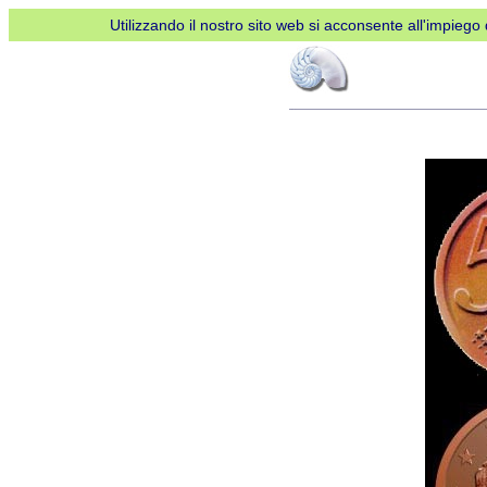
Utilizzando il nostro sito web si acconsente all'impiego d