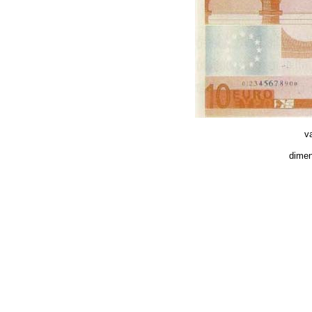
va
dimen