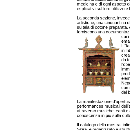
medicina e di ogni aspetto d
esplicativi sul loro utilizzo e 
La seconda sezione, invece,
artistiche, una cinquantina di 
su tela di cotone preparata, c
forniscono una documentazion
cui 
eman
Il "
in T
crea
da t
l’op
immu
prod
eleme
Nepa
comu
del 
La manifestazione d’apertu
performances musicali dell’
attraverso musiche, canti e d
conoscenza in più sulla cul
Il catalogo della mostra, infi
Skira, è organizzato e strut