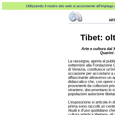
Utilizzando il nostro sito web si acconsente all'impiego d
AR
Tibet: ol
Arte e cultura dal 
Querini 
La rassegna, aperta al pubbli
settembre alla Fondazione 
di Venezia, costituisce un’i
occasione per accostarsi a 
affascinante attraverso un 
didascalico che, con opere d
provenienti da collezioni priv
straniere, documentano lo sti
popolazioni autoctone tibeta
L’esposizione si articola in d
prima sono raccolti un centin
rituali e d’uso quotidiano che
cultura artistica tibetana, gli