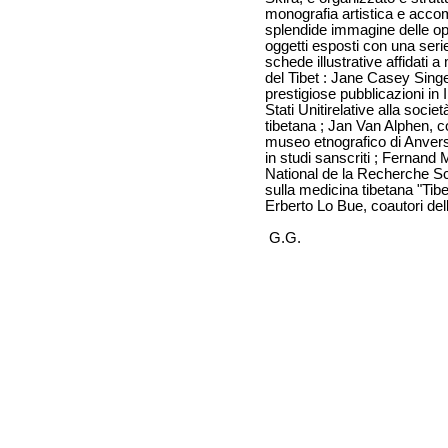
monografia artistica e acco
splendide immagine delle op
oggetti esposti con una serie
schede illustrative affidati 
del Tibet : Jane Casey Singer
prestigiose pubblicazioni in I
Stati Unitirelative alla società
tibetana ; Jan Van Alphen, co
museo etnografico di Anvers
in studi sanscriti ; Fernand
National de la Recherche Scie
sulla medicina tibetana "Tib
Erberto Lo Bue, coautori de
G.G.