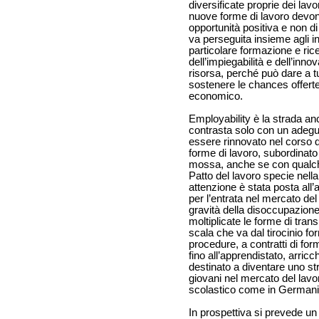
diversificate proprie dei lav
nuove forme di lavoro devon
opportunità positiva e non di
va perseguita insieme agli i
particolare formazione e ric
dell’impiegabilità e dell’inno
risorsa, perché può dare a tut
sostenere le chances offert
economico.
Employability è la strada an
contrasta solo con un adeg
essere rinnovato nel corso de
forme di lavoro, subordinato
mossa, anche se con qualche 
Patto del lavoro specie nella
attenzione è stata posta all
per l’entrata nel mercato de
gravità della disoccupazione
moltiplicate le forme di tran
scala che va dal tirocinio fo
procedure, a contratti di for
fino all’apprendistato, arricc
destinato a diventare uno st
giovani nel mercato del lavo
scolastico come in Germani
In prospettiva si prevede un 