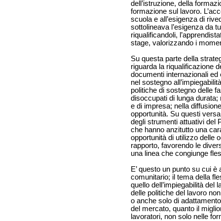
dell’istruzione, della formaz
formazione sul lavoro. L’ac
scuola e all’esigenza di rive
sottolineava l’esigenza da t
riqualificandoli, l’apprendista
stage, valorizzando i moment
Su questa parte della strateg
riguarda la riqualificazione d
documenti internazionali ed eu
nel sostegno all’impiegabilit
politiche di sostegno delle fa
disoccupati di lunga durata; 
e di impresa; nella diffusione
opportunità. Su questi versa
degli strumenti attuativi del 
che hanno anzitutto una cara
opportunità di utilizzo delle 
rapporto, favorendo le divers
una linea che congiunge fles
E’ questo un punto su cui è
comunitario; il tema della fl
quello dell’impiegabilità del l
delle politiche del lavoro n
o anche solo di adattamento 
del mercato, quanto il miglio
lavoratori, non solo nelle fo