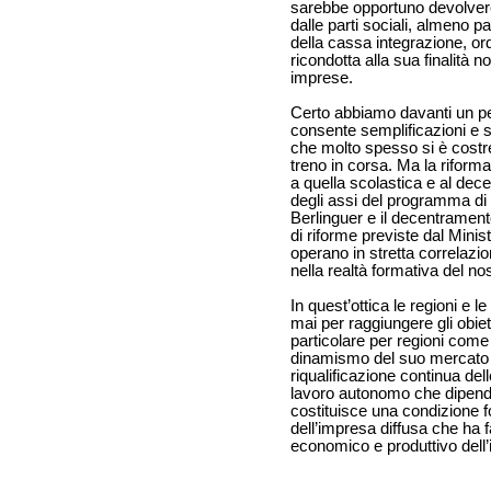
sarebbe opportuno devolvere
dalle parti sociali, almeno pa
della cassa integrazione, or
ricondotta alla sua finalità 
imprese.
Certo abbiamo davanti un per
consente semplificazioni e 
che molto spesso si è costret
treno in corsa. Ma la riform
a quella scolastica e al dece
degli assi del programma di g
Berlinguer e il decentrament
di riforme previste dal Minis
operano in stretta correlaz
nella realtà formativa del n
In quest’ottica le regioni e 
mai per raggiungere gli obiet
particolare per regioni come 
dinamismo del suo mercato d
riqualificazione continua del
lavoro autonomo che dipende
costituisce una condizione 
dell’impresa diffusa che ha f
economico e produttivo dell’