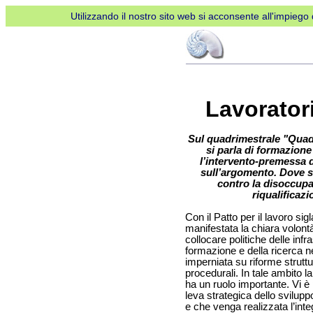
Utilizzando il nostro sito web si acconsente all'impiego d
Lavorator
Sul quadrimestrale "Quad
si parla di formazion
l’intervento-premessa d
sull’argomento. Dove so
contro la disoccupaz
riqualificazi
Con il Patto per il lavoro sig
manifestata la chiara volontà
collocare politiche delle infra
formazione e della ricerca ne
imperniata su riforme struttu
procedurali. In tale ambito l
ha un ruolo importante. Vi è
leva strategica dello svilup
e che venga realizzata l’inte