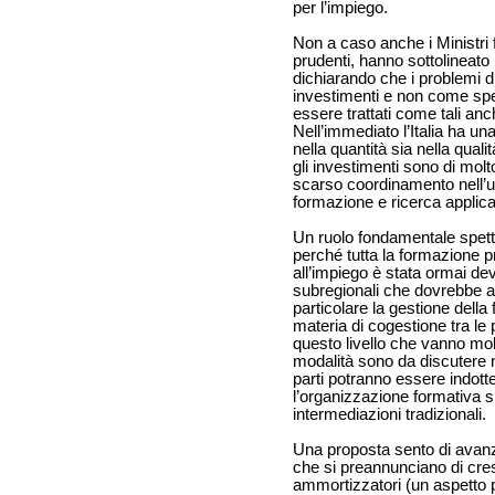
per l’impiego.
Non a caso anche i Ministri 
prudenti, hanno sottolineato 
dichiarando che i problemi d
investimenti e non come sp
essere trattati come tali anc
Nell’immediato l’Italia ha un
nella quantità sia nella qual
gli investimenti sono di mol
scarso coordinamento nell’uti
formazione e ricerca applica
Un ruolo fondamentale spetta a
perché tutta la formazione p
all’impiego è stata ormai dev
subregionali che dovrebbe agi
particolare la gestione dell
materia di cogestione tra le pa
questo livello che vanno mob
modalità sono da discutere 
parti potranno essere indotte
l’organizzazione formativa si
intermediazioni tradizionali.
Una proposta sento di avanzar
che si preannunciano di cresc
ammortizzatori (un aspetto p