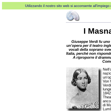
Utilizzando il nostro sito web si acconsente all'impiego d
I Masna
Giuseppe Verdi fu uno 
un’opera per il teatro ingl
vocali della soprano sve
Italia, perché non rispond
A riproporre il dramma
Comu
Nell'
nazio
un'op
Von 
Verdi
lung
1842
Theat
anco
di M
Lumle