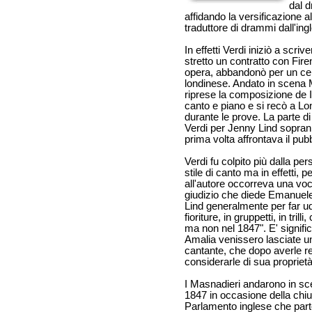
dal d
affidando la versificazione a
traduttore di drammi dall'ing
In effetti Verdi iniziò a scr
stretto un contratto con Fir
opera, abbandonò per un cer
londinese. Andato in scena 
riprese la composizione de I
canto e piano e si recò a L
durante le prove. La parte d
Verdi per Jenny Lind sopran
prima volta affrontava il pub
Verdi fu colpito più dalla pe
stile di canto ma in effetti, pe
all'autore occorreva una voce 
giudizio che diede Emanuele
Lind generalmente per far ud
fioriture, in gruppetti, in tr
ma non nel 1847". E' signifi
Amalia venissero lasciate una
cantante, che dopo averle re
considerarle di sua proprietà
I Masnadieri andarono in sce
1847 in occasione della chi
Parlamento inglese che part