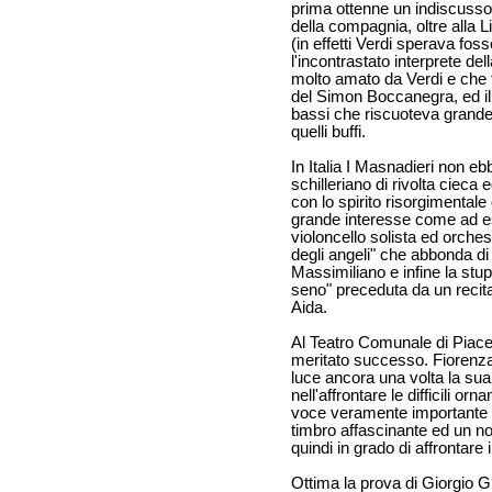
prima ottenne un indiscusso 
della compagnia, oltre alla L
(in effetti Verdi sperava fos
l'incontrastato interprete dell
molto amato da Verdi e che f
del Simon Boccanegra, ed il
bassi che riscuoteva grande
quelli buffi.
In Italia I Masnadieri non eb
schilleriano di rivolta cieca
con lo spirito risorgimentale
grande interesse come ad es
violoncello solista ed orches
degli angeli" che abbonda di di
Massimiliano e infine la stu
seno" preceduta da un recit
Aida.
Al Teatro Comunale di Piac
meritato successo. Fiorenz
luce ancora una volta la sua
nell'affrontare le difficili o
voce veramente importante co
timbro affascinante ed un no
quindi in grado di affrontare i
Ottima la prova di Giorgio G