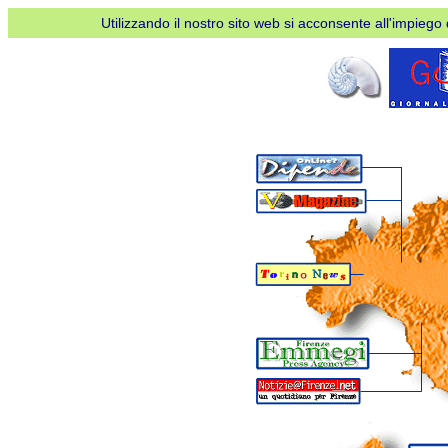
Utilizzando il nostro sito web si acconsente all'impiego d