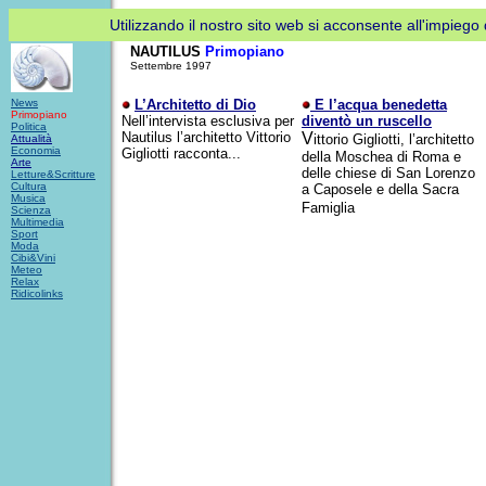
Utilizzando il nostro sito web si acconsente all'impiego d
NAUTILUS
Primopiano
Settembre 1997
News
L’Architetto di Dio
E l’acqua benedetta
Primopiano
Nell’intervista esclusiva per
diventò un ruscello
Politica
Nautilus l’architetto Vittorio
V
ittorio Gigliotti, l’architetto
Attualità
Economia
Gigliotti racconta...
della Moschea di Roma e
Arte
delle chiese di San Lorenzo
Letture&Scritture
Cultura
a Caposele e della Sacra
Musica
Famiglia
Scienza
Multimedia
Sport
Moda
Cibi&Vini
Meteo
Relax
Ridicolinks