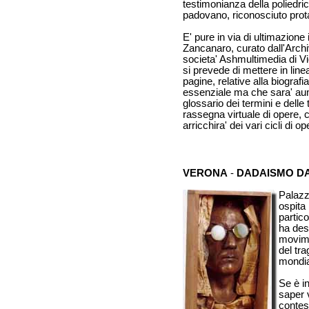
testimonianza della poliedric
padovano, riconosciuto prota
E' pure in via di ultimazione 
Zancanaro, curato dall'Arch
societa' Ashmultimedia di Vi
si prevede di mettere in lin
pagine, relative alla biografi
essenziale ma che sara' aument
glossario dei termini e dell
rassegna virtuale di opere,
arricchira' dei vari cicli di 
VERONA
-
DADAISMO DA
Palazz
ospita
partico
ha des
movime
del tr
mondia
Se è i
saper v
contes