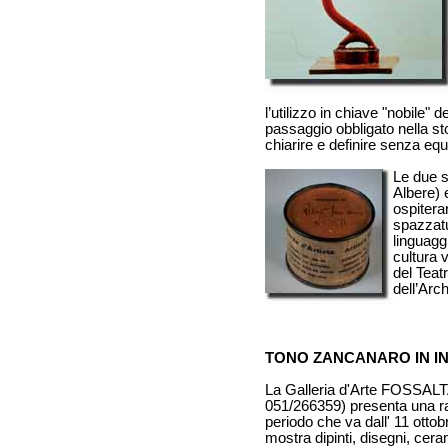
l’utilizzo in chiave "nobile" 
passaggio obbligato nella sto
chiarire e definire senza equi
Le due s
Albere) 
ospitera
spazzatu
linguaggi
cultura 
del Teat
dell’Arc
TONO ZANCANARO IN I
La Galleria d'Arte FOSSALTA 
051/266359) presenta una ra
periodo che va dall' 11 otto
mostra dipinti, disegni, cera