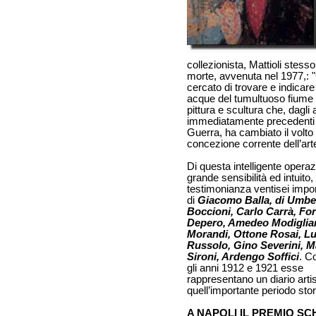
collezionista, Mattioli stess
morte, avvenuta nel 1977,
cercato di trovare e indicare
acque del tumultuoso fiume 
pittura e scultura che, dagli 
immediatamente precedenti
Guerra, ha cambiato il volto 
concezione corrente dell’art
Di questa intelligente operaz
grande sensibilità ed intuito
testimonianza ventisei impor
di
Giacomo Balla, di Umbe
Boccioni, Carlo Carrà, Fo
Depero, Amedeo Modiglian
Morandi, Ottone Rosai, Lu
Russolo, Gino Severini, M
Sironi, Ardengo Soffici
. C
gli anni 1912 e 1921 esse
rappresentano un diario artist
quell’importante periodo stor
A NAPOLI IL PREMIO SC