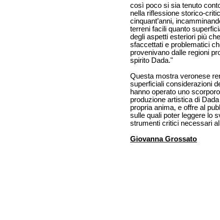
così poco si sia tenuto conto 
nella riflessione storico-criti
cinquant’anni, incamminando
terreni facili quanto superficia
degli aspetti esteriori più ch
sfaccettati e problematici c
provenivano dalle regioni pr
spirito Dada."
Questa mostra veronese ren
superficiali considerazioni 
hanno operato uno scorporo 
produzione artistica di Dada
propria anima, e offre al pubb
sulle quali poter leggere lo
strumenti critici necessari al
Giovanna Grossato