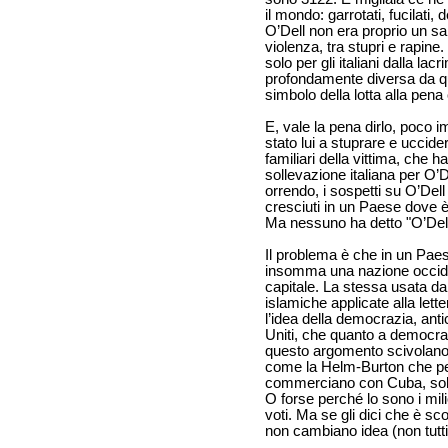
il mondo: garrotati, fucilati
O’Dell non era proprio un sa
violenza, tra stupri e rapine
solo per gli italiani dalla la
profondamente diversa da que
simbolo della lotta alla pena 
E, vale la pena dirlo, poco 
stato lui a stuprare e uccide
familiari della vittima, che hann
sollevazione italiana per O’
orrendo, i sospetti su O’De
cresciuti in un Paese dove è
Ma nessuno ha detto "O’Dell 
Il problema è che in un Paes
insomma una nazione occide
capitale. La stessa usata da 
islamiche applicate alla lette
l’idea della democrazia, antich
Uniti, che quanto a democra
questo argomento scivolano
come la Helm-Burton che pe
commerciano con Cuba, solo
O forse perché lo sono i mili
voti. Ma se gli dici che è scorr
non cambiano idea (non tutti