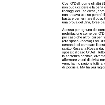
Così O’Dell, come gli altri
non può uccidere e la pena ca
linciaggi del Far West", come
non andava ucciso perché il
bastare per fermare il boia. 
una prova del Dna, forse bas
Adesso per ognuno dei conda
mobilitazione come per O’De
per caso che altro; più per
(ora sposa-vedova) Lori Urs c
cercando di cambiare il des
scritto Rossana Rossanda, pe
sposato il caso O’Dell. Tutt
la sentenza capitale, diven
affermare valori di civiltà 
vero: hanno ragione tutti, 
di ipocrisia. Ma ha
più
ragion