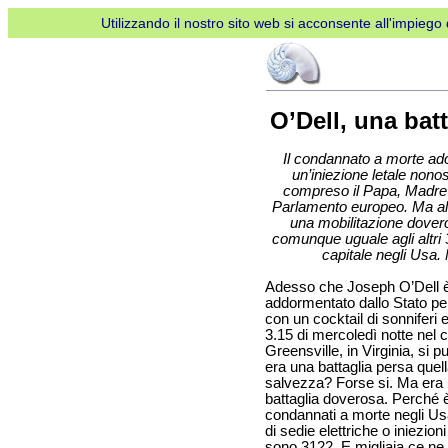
Utilizzando il nostro sito web si acconsente all'impiego d
O’Dell, una bat
Il condannato a morte ado
un’iniezione letale nonost
compreso il Papa, Madre T
Parlamento europeo. Ma al d
una mobilitazione dovero
comunque uguale agli altri 
capitale negli Usa. 
Adesso che Joseph O’Dell è
addormentato dallo Stato per 
con un cocktail di sonniferi e
3.15 di mercoledì notte nel 
Greensville, in Virginia, si p
era una battaglia persa quell
salvezza? Forse si. Ma era
battaglia doverosa. Perché 
condannati a morte negli Usa
di sedie elettriche o iniezioni
sono 3122. E migliaia ce ne 