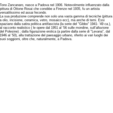
Tono Zancanaro, nasce a Padova nel 1906. Notevolmente influenzato dalla
pittura di Ottone Rosai che conobbe a Firenze nel 1935, fu un artista
versatilissimo ed assai fecondo.
La sua produzione comprende non solo una vasta gamma di tecniche (pittura
a olio, incisione, ceramica, vetro, mosaico ecc), ma anche di temi. Essi
spaziano dalla satira politica antifascista (la serie del "Gibbo" 1941- ‘49 ca.),
al racconto realistico ( le opere dal 1951 al ‘56 sulle mondine, sull’alluvione
del Polesine) ; dalla figurazione erotica (a partire dalla serie di "Levana", dal
1946 al ’50), alla trattazione del paesaggio urbano, riferito ai vari luoghi dei
suoi soggiorni, oltre che, naturalmente, a Padova.