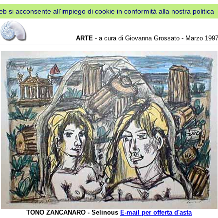
web si acconsente all'impiego di cookie in conformità alla nostra politica
ARTE
- a cura di Giovanna Grossato - Marzo 199
TONO ZANCANARO - Selinous
E-mail per offerta d'asta