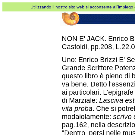
Utilizzando il nostro sito web si acconsente all'impiego d
NON E' JACK. Enrico Br
Castoldi, pp.208, L.22.
Uno: Enrico Brizzi E' 
Grande Scrittore Potenz
questo libro è pieno di 
va bene. Detto l'essenz
ai particolari. L'epigrafe
di Marziale:
Lasciva est
vita proba
. Che si potre
modaiolamente:
scrivo 
pag.162, nella descrizi
"Dentro, persi nelle mu