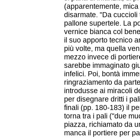
(apparentemente, mica s
disarmate. "Da cuccioli t
pallone supertele. La p
vernice bianca col benep
il suo apporto tecnico 
più volte, ma quella veni
mezzo invece di portiere
sarebbe immaginato giust
infelici. Poi, bontà imm
ringraziamento da parte d
introdusse ai miracoli d
per disegnare dritti i pa
finali (pp. 180-183) il
torna tra i pali ("due mu
piazza, richiamato da u
manca il portiere per p