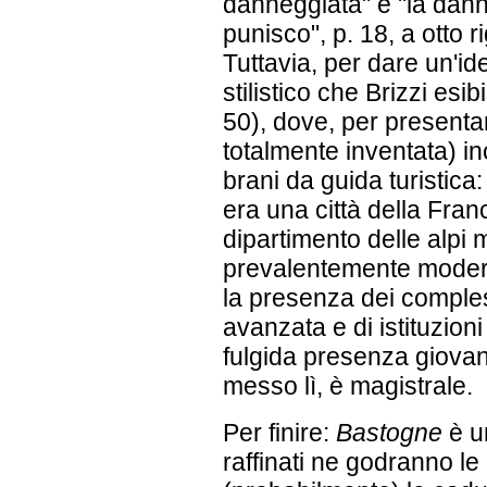
danneggiata" e "la dann
punisco", p. 18, a otto r
Tuttavia, per dare un'ide
stilistico che Brizzi esi
50), dove, per presentar
totalmente inventata) in
brani da guida turistica:
era una città della Fra
dipartimento delle alpi m
prevalentemente moderno
la presenza dei compless
avanzata e di istituzion
fulgida presenza giovani
messo lì, è magistrale.
Per finire:
Bastogne
è un
raffinati ne godranno l