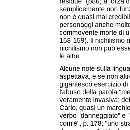
residue" (p86) a forza 
semplicemente non funz
non è quasi mai credibi
personaggi anche molto 
commovente morte di un 
158-159). Il nichilismo n
nichilismo non può ess
le altre.
Alcune note sulla lingua
aspettava, e se non altro
gigantesco esercizio di s
l'abuso della parola "me
veramente invasiva; dell'
Carlo, quasi un marchio:
verbo "danneggiato" e 
com'è", p. 178; "uno st