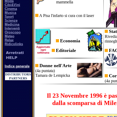
Moda
mammella
Cibi&Vini
Cinema
Musica
A Pisa l'infarto si cura con il laser
Sport
Scienze
Medicina
Interventi
Stat
Oroscopo
Meteo
Rivedi
Relax
Economia
rinneg
Ridicolinks
Editoriale
FA
Donne nell'Arte
Indice generale
(4a puntata)
Tamara de Lempicka
Cors
(4a pun
Il 23 Novembre 1996 è pa
dalla scomparsa di Mil