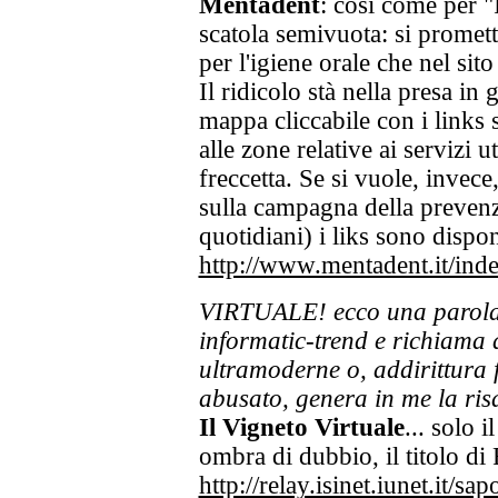
Mentadent
: così come per "
scatola semivuota: si prometto
per l'igiene orale che nel sito
Il ridicolo stà nella presa in
mappa cliccabile con i links 
alle zone relative ai servizi u
freccetta. Se si vuole, invece
sulla campagna della prevenz
quotidiani) i liks sono dispon
http://www.mentadent.it/ind
VIRTUALE! ecco una parola c
informatic-trend e richiama a
ultramoderne o, addirittura 
abusato, genera in me la risa
Il Vigneto Virtuale
... solo 
ombra di dubbio, il titolo di 
http://relay.isinet.iunet.it/