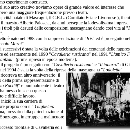
simo esperimento operistico.
l suo arco creativo troviamo opere di grande valore ed interesse che
bero una maggiore frequentazione presso i teatri.
 città natale di Mascagni, il C.E.L. (Comitato Estate Livornese ), il cui
 è il maestro Alberto Paloscia, da anni persegue la lodevolissima impresa 
e i titoli più desueti delle composizioni mascagnane dando cosi vita al "
i
".
etto è nato nel l988 con la rappresentazione di "
Iris
" ed è proseguito ne
iccolo Marat
".
 successivi è stata la volta delle celebrazioni dei centenari delle rappre
ere ed esattamente nel 1990 "
Cavalleria rusticana
" nel 1991 "
L'amico F
Rantzau
" (prima ripresa in epoca moderna).
il progetto è proseguito con "
Cavalleria rusticana
" e "
Il tabarro
" di G
 nel 1994 è stata la volta della ripresa della mascagnana "
Lodoletta
".
icorreva un altro anniversario: il
o della prima rappresentazione di
o Ractliff
" e puntualmente il teatro
 ha messo in scena questo
o e difficile lavoro.
niziò la sua carriera di
re proprio con il "
Guglielmo
ma, pressato dalla partecipazione al
Sonzogno, interruppe a malincuore
ccesso trionfale di Cavalleria ed i