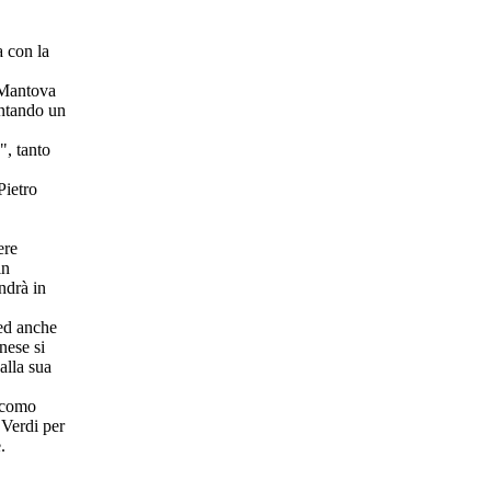
a con la
e Mantova
entando un
", tanto
Pietro
ere
in
ndrà in
ed anche
nese si
alla sua
acomo
 Verdi per
.