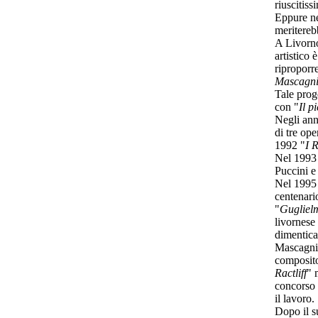
riuscitis
Eppure ne
meritereb
A Livorno,
artistico
riproporr
Mascagn
Tale prog
con "
Il p
Negli anni
di tre op
1992 "
I 
Nel 1993 
Puccini e
Nel 1995 r
centenari
"
Guglielm
livornese
dimenticat
Mascagni i
composito
Ractliff
" 
concorso 
il lavoro.
Dopo il su