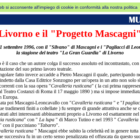
web si acconsente all'impiego di cookie in conformità alla nostra politica
Livorno e il "Progetto Mascagni
'1 settembre 1996, con il "Silvano" di Mascagni e i "Pagliacci di Le
la stagione del teatro "La Gran Guardia" di Livorno
 è il caso che un autore colga il successo assoluto ed incontrastato, con 
tazione del suo primo lavoro teatrale.
ngolare fatto invece accadde a Pietro Mascagni il quale, partecipando n
indetto dalla Casa Editrice Sonzogno per un'opera in un atto non solo s
ncorrenti con la sua opera "
Cavalleria rusticana
" ( la cui prima rapprese
l Teatro Costanzi di Roma il 17 maggio 1890 ) ma si impose immediat
in Europa.
ata poi Mascagni-Leoncavallo con "
Cavalleria rusticana
" e "
I pagliac
e tradimenti finiti a coltellate ) fu sempre di grande attrattiva anche se o
strati altri interessanti abbinamenti proprio a Livorno ed esattamente ne
ia rusticana
" con "
La lupa
" di Marco Tutino e nel 1993 "
Cavalleria
" con il pucciniano "
Tabarro
".
alleria rusticana
" Mascagni ebbe subito la celebrità ed in genere tutta 
e successiva fu in un certo senso penalizzata ed offuscata da questo su