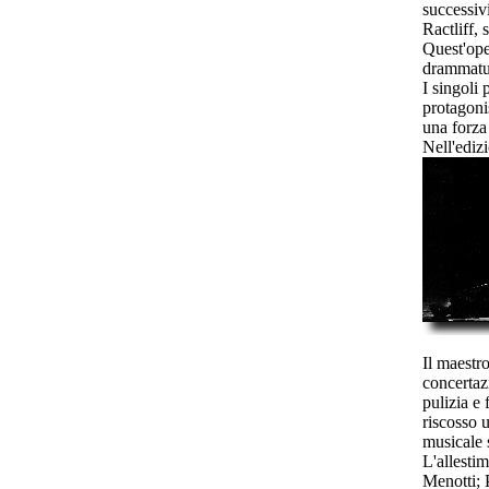
successivi
Ractliff, 
Quest'ope
drammatur
I singoli
protagonis
una forza
Nell'ediz
Il maestr
concertaz
pulizia e 
riscosso 
musicale 
L'allesti
Menotti; 