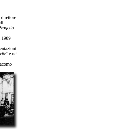
 direttore
di
Progetto
l 1989
sentazioni
ritz
" e nel
iacomo