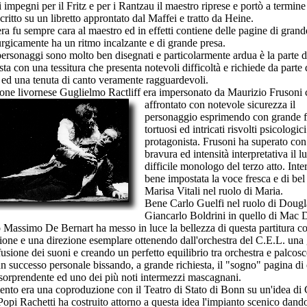
 impegni per il Fritz e per i Rantzau il maestro riprese e portò a termine 
scritto su un libretto approntato dal Maffei e tratto da Heine.
ra fu sempre cara al maestro ed in effetti contiene delle pagine di grand
gicamente ha un ritmo incalzante e di grande presa.
 personaggi sono molto ben disegnati e particolarmente ardua è la parte d
ta con una tessitura che presenta notevoli difficoltà e richiede da parte 
 ed una tenuta di canto veramente ragguardevoli.
ione livornese Guglielmo Ractliff era impersonato da Maurizio Frusoni
affrontato con notevole sicurezza il
personaggio esprimendo con grande fo
tortuosi ed intricati risvolti psicologici
protagonista. Frusoni ha superato co
bravura ed intensità interpretativa il l
difficile monologo del terzo atto. Inte
bene impostata la voce fresca e di bel
Marisa Vitali nel ruolo di Maria.
Bene Carlo Guelfi nel ruolo di Dougl
Giancarlo Boldrini in quello di Mac 
o Massimo De Bernart ha messo in luce la bellezza di questa partitura c
ione e una direzione esemplare ottenendo dall'orchestra del C.E.L. una
fusione dei suoni e creando un perfetto equilibrio tra orchestra e palcos
un successo personale bissando, a grande richiesta, il "sogno" pagina di 
sorprendente ed uno dei più noti intermezzi mascagnani.
mento era una coproduzione con il Teatro di Stato di Bonn su un'idea di
Popi Rachetti ha costruito attorno a questa idea l'impianto scenico dando