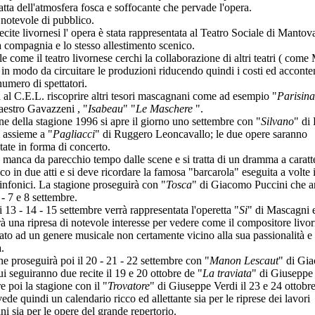
atta dell'atmosfera fosca e soffocante che pervade l'opera.
notevole di pubblico.
cite livornesi l' opera è stata rappresentata al Teatro Sociale di Mantov
compagnia e lo stesso allestimento scenico.
e come il teatro livornese cerchi la collaborazione di altri teatri ( com
 in modo da circuitare le produzioni riducendo quindi i costi ed accont
umero di spettatori.
 al C.E.L. riscoprire altri tesori mascagnani come ad esempio "
Parisina
aestro Gavazzeni , "
Isabeau
" "
Le Maschere
".
one della stagione 1996 si apre il giorno uno settembre con "
Silvano
" di 
 assieme a "
Pagliacci
" di Ruggero Leoncavallo; le due opere saranno
tate in forma di concerto.
 manca da parecchio tempo dalle scene e si tratta di un dramma a caratt
o in due atti e si deve ricordare la famosa "barcarola" eseguita a volte 
sinfonici. La stagione proseguirà con "
Tosca
" di Giacomo Puccini che a
 - 7 e 8 settembre.
 13 - 14 - 15 settembre verrà rappresentata l'operetta "
Si
" di Mascagni 
rà una ripresa di notevole interesse per vedere come il compositore livor
tato ad un genere musicale non certamente vicino alla sua passionalità e 
.
ne proseguirà poi il 20 - 21 - 22 settembre con "
Manon Lescaut
" di Gi
ui seguiranno due recite il 19 e 20 ottobre de "
La traviata
" di Giuseppe
e poi la stagione con il "
Trovatore
" di Giuseppe Verdi il 23 e 24 ottobre
de quindi un calendario ricco ed allettante sia per le riprese dei lavori
i sia per le opere del grande repertorio.