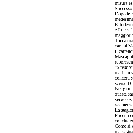
misura es
Successo 
Dopo le re
medesima 
E' lodevol
e Lucca )
maggior n
Tocca ora
cara al M
Il cartell
Mascagni
rappresen
"
Silvano
"
marinaresc
concerti 
scena il 6
Nei giorni
questa sa
sia accos
veemenza
La stagio
Puccini c
concluder
Come si ve
mascagnan