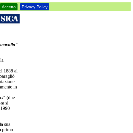
Accetto
Privacy Policy
"
oncavallo"
la
el 1888 al
baragliò
ntazione
amente in
ci
" (due
ra si
l 1990
la sua
o primo