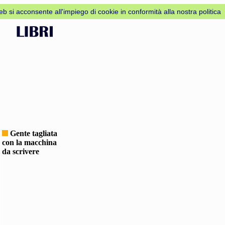
web si acconsente all'impiego di cookie in conformità alla nostra politica
Gente tagliata
con la macchina
da scrivere