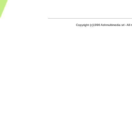
Copyright (c)1996 Ashmultimedia srl - All right