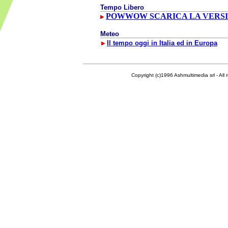
Tempo Libero
POWWOW SCARICA LA VERSIO
Meteo
Il tempo oggi in Italia ed in Europa
Copyright (c)1996 Ashmultimedia srl - All right