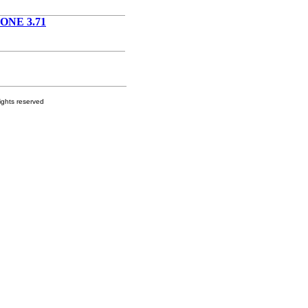
NE 3.71
s reserved