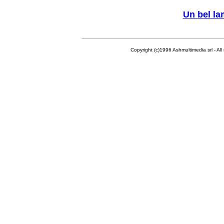
Un bel l
Copyright (c)1996 Ashmultimedia srl - All right