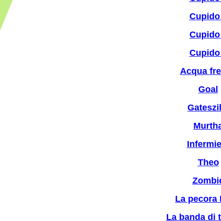
Cupido
Cupido
Cupido
Acqua fr
Goal
Gateszil
Murth
Infermi
Theo
Zombi
La pecora 
La banda di t