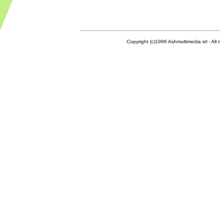
Copyright (c)1996 Ashmultimedia srl - All right