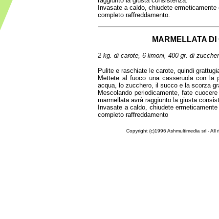
raggiunto la giusta consistenza.
Invasate a caldo, chiudete ermeticamente e
completo raffreddamento.
MARMELLATA DI
2 kg. di carote, 6 limoni, 400 gr. di zuccher
Pulite e raschiate le carote, quindi grattugi
Mettete al fuoco una casseruola con la p
acqua, lo zucchero, il succo e la scorza gra
Mescolando periodicamente, fate cuocere
marmellata avrà raggiunto la giusta consis
Invasate a caldo, chiudete ermeticamente e
completo raffreddamento
Copyright (c)1996 Ashmultimedia srl - All right