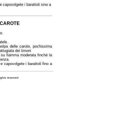
 capovolgete i barattoli sino a
 CAROTE
o.
atele.
olpa delle carote, pochissima
ttugiata dei limoni
 su fiamma moderata finché la
tenza.
 capovolgete i barattoli fino a
s reserved