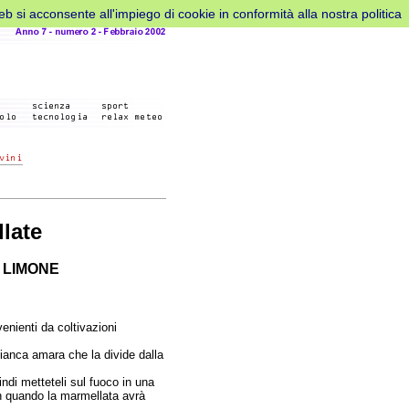
web si acconsente all'impiego di cookie in conformità alla nostra politica
late
 LIMONE
venienti da coltivazioni
 bianca amara che la divide dalla
indi metteteli sul fuoco in una
n quando la marmellata avrà