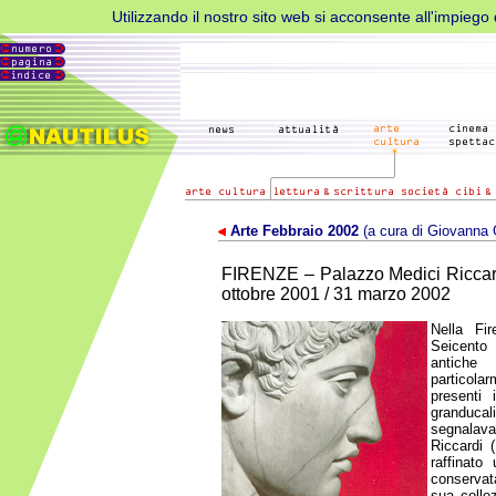
Utilizzando il nostro sito web si acconsente all'impiego d
Arte Febbraio 2002
(a cura di Giovanna 
FIRENZE – Palazzo Medici Ricca
ottobre 2001 / 31 marzo 2002
Nella Fi
Seicento 
antich
particola
presenti 
granduca
segnalava
Riccardi 
raffinato
conservat
sua colle