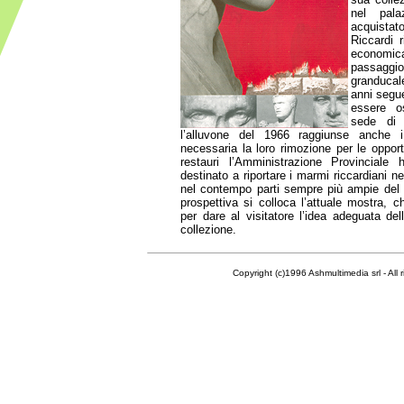
nel pal
acquist
Riccardi 
economica
passaggi
granduca
anni segue
essere o
sede di 
l’alluvone del 1966 raggiunse anche i
necessaria la loro rimozione per le opport
restauri l’Amministrazione Provinciale
destinato a riportare i marmi riccardiani ne
nel contempo parti sempre più ampie del p
prospettiva si colloca l’attuale mostra, 
per dare al visitatore l’idea adeguata del
collezione.
Copyright (c)1996 Ashmultimedia srl - All right