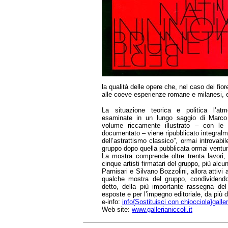
la qualità delle opere che, nel caso dei fior
alle coeve esperienze romane e milanesi, 
La situazione teorica e politica l’atm
esaminate in un lungo saggio di Marc
volume riccamente illustrato – con l
documentato – viene ripubblicato integralm
dell’astrattismo classico”, ormai introvab
gruppo dopo quella pubblicata ormai ventun
La mostra comprende oltre trenta lavori, 
cinque artisti firmatari del gruppo, più alcu
Parnisari e Silvano Bozzolini, allora attivi
qualche mostra del gruppo, condividendo
detto, della più importante rassegna de
esposte e per l’impegno editoriale, da più d
e-info:
info{Sostituisci con chiocciola}galleri
Web site:
www.gallerianiccoli.it