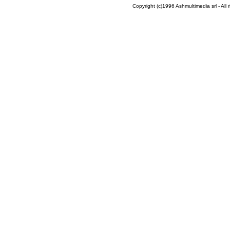
Copyright (c)1996 Ashmultimedia srl - All right