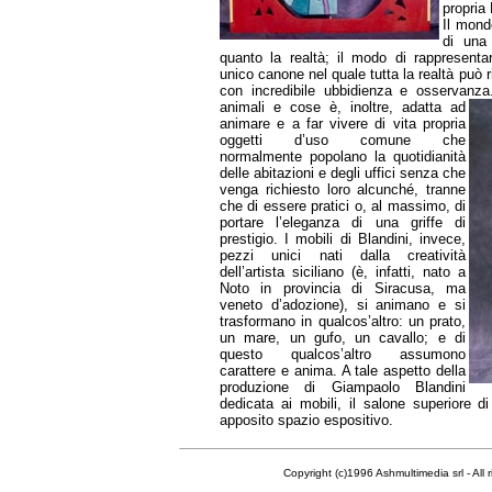
propria 
Il mond
di una 
quanto la realtà; il modo di rappresentar
unico canone nel quale tutta la realtà può r
con incredibile ubbidienza e osservanz
animali e cose è, inoltre, adatta ad
animare e a far vivere di vita propria
oggetti d’uso comune che
normalmente popolano la quotidianità
delle abitazioni e degli uffici senza che
venga richiesto loro alcunché, tranne
che di essere pratici o, al massimo, di
portare l’eleganza di una griffe di
prestigio. I mobili di Blandini, invece,
pezzi unici nati dalla creatività
dell’artista siciliano (è, infatti, nato a
Noto in provincia di Siracusa, ma
veneto d’adozione), si animano e si
trasformano in qualcos’altro: un prato,
un mare, un gufo, un cavallo; e di
questo qualcos’altro assumono
carattere e anima. A tale aspetto della
produzione di Giampaolo Blandini
dedicata ai mobili, il salone superiore d
apposito spazio espositivo.
Copyright (c)1996 Ashmultimedia srl - All right