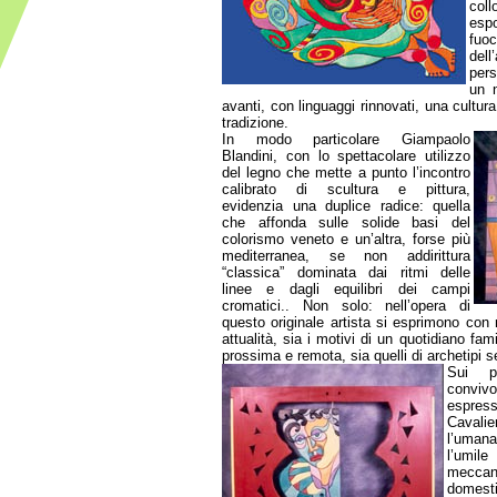
co
esp
fuo
dell
pers
un 
avanti, con linguaggi rinnovati, una cultura
tradizione.
In modo particolare Giampaolo
Blandini, con lo spettacolare utilizzo
del legno che mette a punto l’incontro
calibrato di scultura e pittura,
evidenzia una duplice radice: quella
che affonda sulle solide basi del
colorismo veneto e un’altra, forse più
mediterranea, se non addirittura
“classica” dominata dai ritmi delle
linee e dagli equilibri dei campi
cromatici.. Non solo: nell’opera di
questo originale artista si esprimono con
attualità, sia i motivi di un quotidiano fa
prossima e remota, sia quelli di archetipi 
Sui pa
convivo
espress
Cavalie
l’uman
l’umile
meccanic
domest