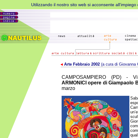
Utilizzando il nostro sito web si acconsente all'impiego d
Arte Febbraio 2002
(a cura di Giovanna 
CAMPOSAMPIERO (PD) - Vil
ARMONICI opere di Giampaolo B
marzo
Sab
esp
Cam
un’
scul
Gio
co
comp
qua