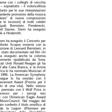
ieme con i colleghi di vecchia
oprattutto – il violoncellista
anto per le sue interpretazioni
e ardente promotore della musica
ères" di nuove composizioni
 le incisioni) di molti celebri
uali Bernstein, Penderecki,
ll Davies. Stern ha eseguito
ók e Hindemith.
tern ha eseguito il Concerto per
l Monte Scopus insieme con la
rezione di Leonard Bernstein; in
 stato documentato nel film
Un
ha eseguito anche la colonna
temente ripubblicato da Sony
tati Uniti Ronald Reagan gli ha
d
alla Casa Bianca, e la rivista
ica lo ha nominato Musician of
l 1986. La American Symphony
eague lo ha onorato con il
hievement
Award (Premio per il
o di una vita). Nello stesso
 premiato con il Wolf Prize in
oncesso per i servigi resi
 e con l'American Eagle Award
 MusicCouncil. Nel maggio del
to conferito il titolo onorifico di
de la Legion d'Honneur per