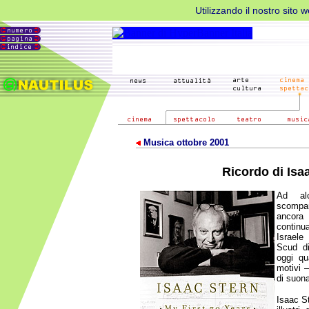
Utilizzando il nostro sito 
Musica ottobre 2001
Ricordo di Isa
Ad al
scompar
ancora
contin
Israele
Scud d
oggi qu
motivi 
di suona
Isaac St