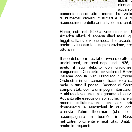
illustri
cinquant
apparso
concertistiche di tutto il mondo, ha svolto
di numerosi giovani musicisti e si è de
riconoscimento delle arti a livello nazional
Ebreo, nato nel 1920 a Kreminiecz in Ru
America all'età di appena dieci mesi, q
fuggiti dalla rivoluzione russa. È cresciuto
anche sviluppato la sua preparazione, com
otto anni.
Il suo debutto in recital è avvenuto all'età
tredici anni; tre anni dopo, nel 1936,
avuto il suo debutto con un'orchest
eseguendo il Concerto per violino di Bra
insieme con la San Francisco Sympho
Orchestra in un concerto trasmesso da
radio in tutto il paese. L'agenda di Ster
sempre stata colma di impegni internazion
e abbracciava un'ampia gamma di attivi
Accanto alle esecuzioni solistiche, fra le 
recenti collaborazioni con altri arti
ricorderemo le esecuzioni in duo con
pianista Yefim Bronfman (che lo 
accompagnato in
tournée in Russi
nell'Estremo Oriente e negli Stati Uniti),
anche le frequenti