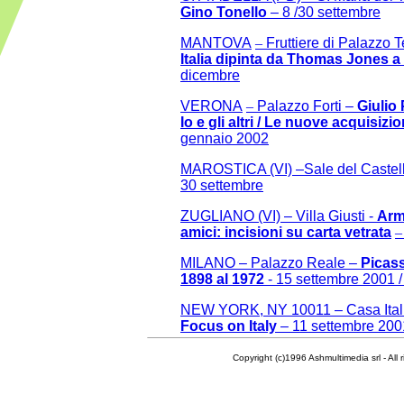
Gino Tonello
– 8 /30 settembre
MANTOVA
–
Fruttiere di Palazzo 
Italia dipinta da Thomas Jones 
dicembre
VERONA
–
Palazzo Forti –
Giulio
Io e gli altri / Le nuove acquisizio
gennaio 2002
MAROSTICA (VI) –Sale del Castello
30 settembre
ZUGLIANO (VI) – Villa Giusti -
Arm
amici: incisioni su carta vetrata
–
MILANO – Palazzo Reale –
Picass
1898 al 1972
- 15 settembre 2001 
NEW YORK, NY 10011 – Casa Italia
Focus on Italy
– 11 settembre 20
Copyright (c)1996 Ashmultimedia srl - All right