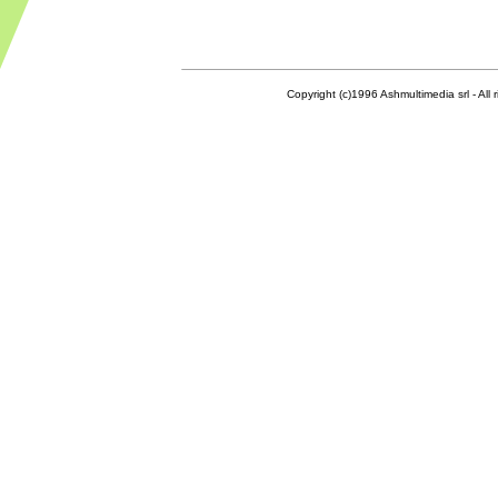
Copyright (c)1996 Ashmultimedia srl - All right