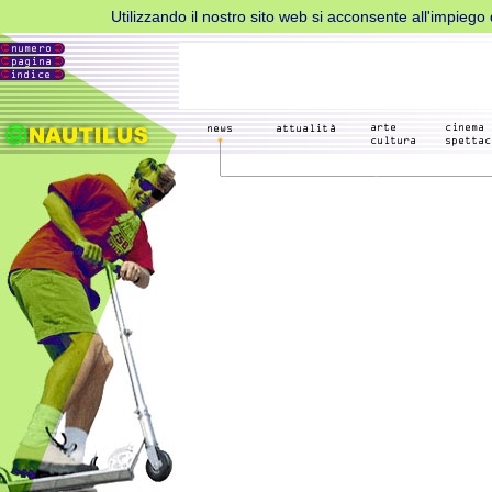
Utilizzando il nostro sito web si acconsente all'impiego d
Metti
in
pausa
AdBlock
per
favore