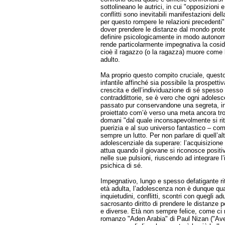
sottolineano le autrici, in cui "opposizioni
conflitti sono inevitabili manifestazioni de
per questo rompere le relazioni precedenti".
dover prendere le distanze dal mondo protett
definire psicologicamente in modo autonomo
rende particolarmente impegnativa la cosi
cioè il ragazzo (o la ragazza) muore come
adulto.
Ma proprio questo compito cruciale, ques
infantile affinché sia possibile la prospettiv
crescita e dell’individuazione di sé spess
contraddittorie, se è vero che ogni adolesc
passato pur conservandone una segreta, in
proiettato com’è verso una meta ancora t
domani "dal quale inconsapevolmente si rit
puerizia e al suo universo fantastico – com
sempre un lutto. Per non parlare di quell’a
adolescenziale da superare: l’acquisizione 
attua quando il giovane si riconosce posit
nelle sue pulsioni, riuscendo ad integrare
psichica di sé.
Impegnativo, lungo e spesso defatigante rit
età adulta, l’adolescenza non è dunque qu
inquietudini, conflitti, scontri con quegli adu
sacrosanto diritto di prendere le distanze 
e diverse. Età non sempre felice, come ci ri
romanzo "Aden Arabia" di Paul Nizan ("Av