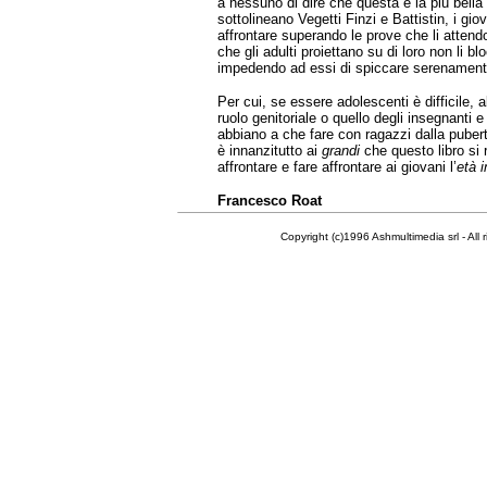
a nessuno di dire che questa è la più bella 
sottolineano Vegetti Finzi e Battistin, i gi
affrontare superando le prove che li attend
che gli adulti proiettano su di loro non li b
impedendo ad essi di spiccare serenamente 
Per cui, se essere adolescenti è difficile, al
ruolo genitoriale o quello degli insegnanti e
abbiano a che fare con ragazzi dalla pubert
è innanzitutto ai
grandi
che questo libro si
affrontare e fare affrontare ai giovani l’
età i
Francesco Roat
Copyright (c)1996 Ashmultimedia srl - All right