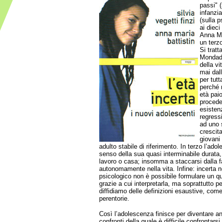
passi" (
infanzi
(sulla p
ai dieci
Anna Ma
un terzo
Si tratt
Mondado
della vi
mai dall
per tutt
perché 
età pai
procede
esistenz
regress
ad uno 
crescit
giovani
adulto stabile di riferimento. In terzo l’ad
senso della sua quasi interminabile durata, 
lavoro o casa; insomma a staccarsi dalla f
autonomamente nella vita. Infine: incerta n
psicologico non è possibile formulare un q
grazie a cui interpretarla, ma soprattutto p
diffidiamo delle definizioni esaustive, come
perentorie.
Così l’adolescenza finisce per diventare a
confronti della quale è difficile confrontars