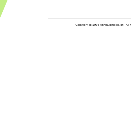
Copyright (c)1996 Ashmultimedia srl - All right