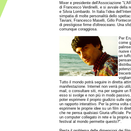
Mixer e presidente dell'Associazione "L'A
di Francesco Verdinelli, e si avvale della 
e Silvia Lombardo. In Italia l’idea dell’Inte
simpatia di molte personalità dello spettaco
Taviani, Francesco Maselli, Gillo Ponteco
di prestigiose firme d'oltreoceano. Una sfi
comunque coraggiosa.
Per Enz
come gl
palinse
nuove r
un tuff
pensare
distrib
potenzi
trecent
vogliam
Tutto il mondo potrà seguire in diretta atti
manifestazione. Internet non verrà più util
mail, o consultare siti, ma per seguire un 
esso si svolge e non più in modo passivo, c
poter esprimere il proprio giudizio sulle op
un rapporto interattivo. Per la prima volta 
esprimere le proprie idee su un film in dir
che ne pensa qualsiasi Giuria ufficiale. Pe
un computer collegato in rete e la propria v
festival al mondo permette questo?".
Resta il problema delle dimensioni dei film