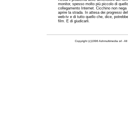
monitor, spesso molto più piccolo di quello
collegamento Internet. Cicchino non nega 
aprire la strada. In attesa dei progressi de
web-tv e di tutto quello che, dice, potrebb
film. E di giudicarli.
Copyright (c)1996 Ashmultimedia srl - All righ