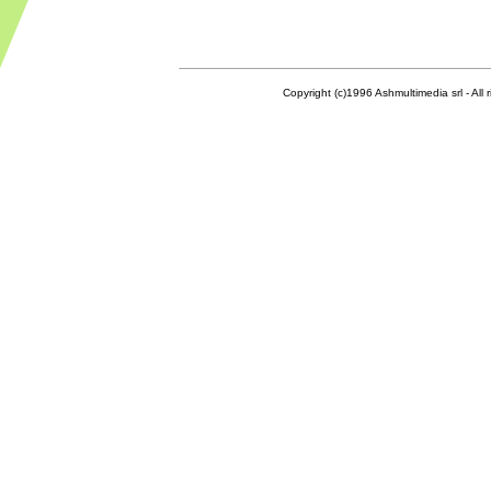
Copyright (c)1996 Ashmultimedia srl - All right