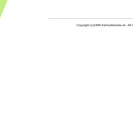
Copyright (c)1996 Ashmultimedia srl - All right